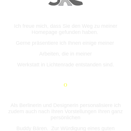
Ich freue mich, dass Sie den Weg zu meiner
Homepage gefunden haben.
Gerne präsentiere ich Ihnen einige meiner
Arbeiten, die in meiner
Werkstatt in Lichtenrade entstanden sind.
O
Als Berlinerin und Designerin personalisiere ich
zudem auch nach Ihren Vorstellungen Ihren ganz
persönliche
n
Buddy Bären. Zur Würdigung eines guten