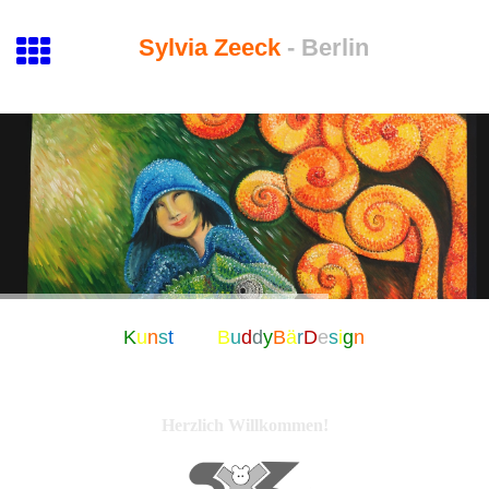
Sylvia Zeeck
- Berlin
K
u
n
s
t
und
B
u
d
d
y
B
ä
r
D
e
s
i
g
n
Herzlich Willkommen!