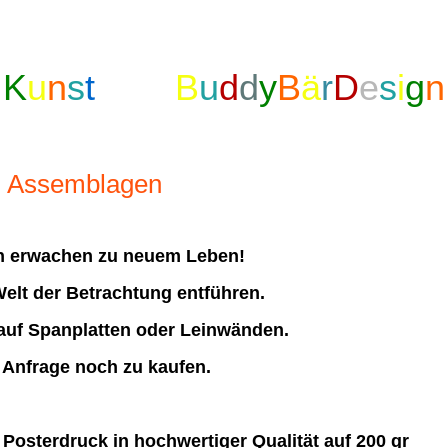
K
u
n
s
t
und
B
u
d
d
y
B
ä
r
D
e
s
i
g
n
Assemblagen
en erwachen zu neuem Leben!
Welt der Betrachtung entführen.
auf Spanplatten oder Leinwänden.
f Anfrage noch zu kaufen.
Posterdruck in hochwertiger Qualität auf 200 gr